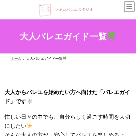
コ
ナ
ン
ビ
テ
ゲ
ン
ー
大人バレエガイド一覧
ツ
シ
へ
ョ
ホーム
大人バレエガイド一覧
ス
ン
キ
に
ッ
移
プ
動
大人からバレエを始めたい方へ向けた「バレエガイ
ド」です
忙しい日々の中でも、自分らしく過ごす時間を大切
にしたい
そんな大人の方が、安心してバレエを楽しめるよ