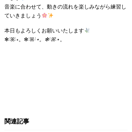
音楽に合わせて、動きの流れを楽しみながら練習し
ていきましょう
本日もよろしくお願いいたします
✻˸ꕤ˸⋆。✻˸ꕤ
˸⋆。✻˸ꕤ
˸⋆。
関連記事