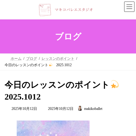
コ
ナ
ン
ビ
テ
ゲ
ン
ー
ブログ
ツ
シ
へ
ョ
ホーム
ブログ
レッスンのポイント
ス
ン
今日のレッスンのポイント
2025.1012
キ
に
ッ
移
今日のレッスンのポイント
プ
動
2025.1012
最
2025年10月12日
2025年10月12日
makikoballet
終
更
新
日