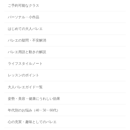
ご予約可能なクラス
パーソナル・小作品
はじめての大人バレエ
バレエの疑問・不安解消
バレエ用語と動きの解説
ライフスタイルノート
レッスンのポイント
大人バレエガイド一覧
姿勢・美容・健康にうれしい効果
年代別のお悩み（40・50・60代）
心の充実・趣味としてのバレエ