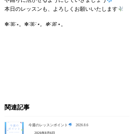
や踊りに活かせるようにしていきましょう
本日のレッスンも、よろしくお願いいたします
✻˸ꕤ˸⋆。✻˸ꕤ
˸⋆。✻˸ꕤ
˸⋆。
関連記事
今週のレッスンポイント
2026.8.6
2026年8月6日