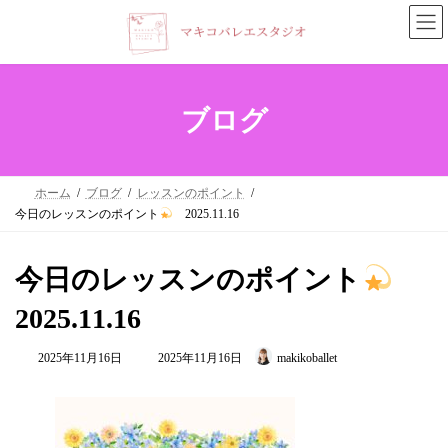
コ
ナ
ン
ビ
テ
ゲ
ン
ー
ブログ
ツ
シ
へ
ョ
ホーム
ブログ
レッスンのポイント
ス
ン
今日のレッスンのポイント
2025.11.16
キ
に
ッ
移
今日のレッスンのポイント
プ
動
2025.11.16
最
2025年11月16日
2025年11月16日
makikoballet
終
更
新
日