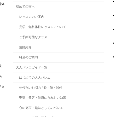
料体
初めての方へ
レッスンのご案内
見学・無料体験レッスンについて
ご予約可能なクラス
講師紹介
料金のご案内
を
大人バレエガイド一覧
入
はじめての大人バレエ
元ま
年代別のお悩み / 40・50・60代
姿勢・美容・健康にうれしい効果
心の充実・趣味としてのバレエ