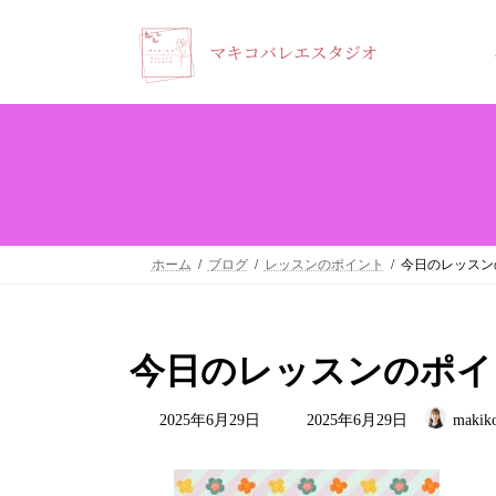
コ
ナ
ン
ビ
テ
ゲ
ン
ー
ツ
シ
へ
ョ
ス
ン
キ
に
ホーム
ブログ
レッスンのポイント
今日のレッスン
ッ
移
プ
動
今日のレッスンのポイ
最
2025年6月29日
2025年6月29日
makiko
終
更