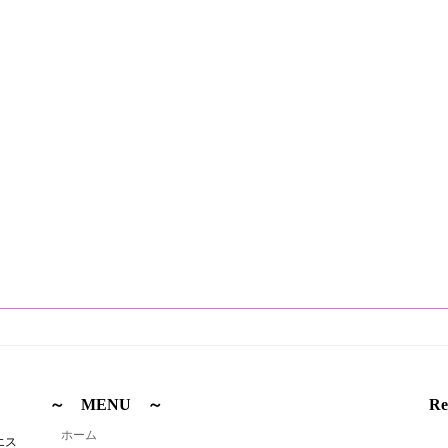
～ MENU ～
Re
ホーム
エス