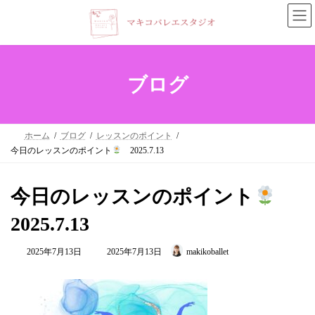
コ
ナ
ン
ビ
テ
ゲ
ン
ー
ブログ
ツ
シ
へ
ョ
ホーム
ブログ
レッスンのポイント
ス
ン
今日のレッスンのポイント
2025.7.13
キ
に
ッ
移
今日のレッスンのポイント
プ
動
2025.7.13
最
2025年7月13日
2025年7月13日
makikoballet
終
更
新
日