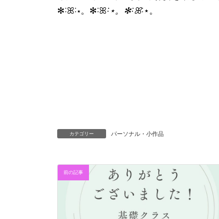
✻˸ꕤ˸⋆。✻˸ꕤ
˸⋆。✻˸ꕤ
˸⋆。
パーソナル・小作品
カテゴリー
前の記事