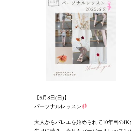
新
日
時
:
【6月8日(日)】
パーソナルレッスン
大人からバレエを始められて10年目のIK