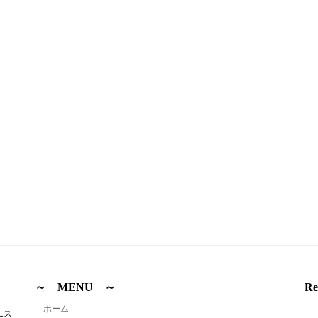
～ MENU ～
Re
ホーム
エス