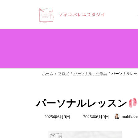
コ
ナ
ン
ビ
テ
ゲ
ン
ー
ツ
シ
へ
ョ
ス
ン
キ
に
ホーム
ブログ
パーソナル・小作品
パーソナルレッ
ッ
移
プ
動
パーソナルレッスン
最
2025年6月9日
2025年6月9日
makikoba
終
更