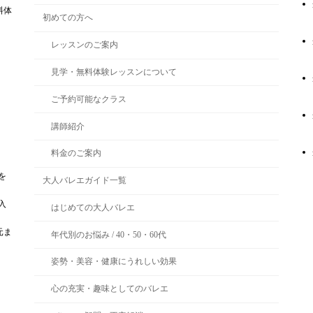
料体
初めての方へ
レッスンのご案内
見学・無料体験レッスンについて
ご予約可能なクラス
講師紹介
料金のご案内
を
大人バレエガイド一覧
入
はじめての大人バレエ
元ま
年代別のお悩み / 40・50・60代
姿勢・美容・健康にうれしい効果
心の充実・趣味としてのバレエ