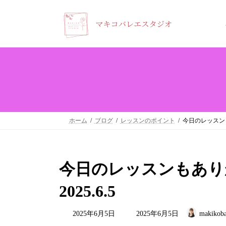
コ
ナ
ン
ビ
テ
ゲ
ン
ー
ツ
シ
へ
ョ
ス
ン
キ
に
ホーム
ブログ
レッスンのポイント
今日のレッスン
ッ
移
プ
動
今日のレッスンもあり
2025.6.5
最
2025年6月5日
2025年6月5日
makikoba
終