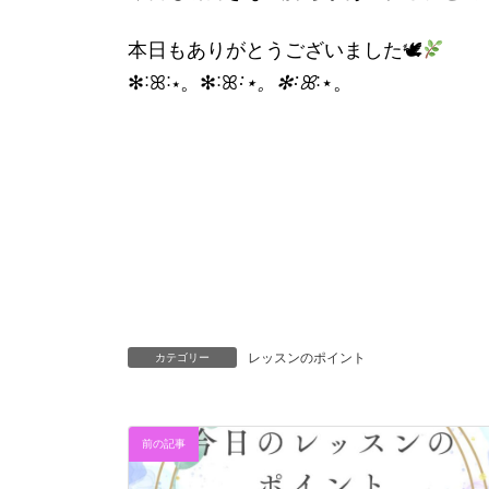
本日もありがとうございました🕊
✻˸ꕤ˸⋆。✻˸ꕤ
˸⋆。✻˸ꕤ
˸⋆。
レッスンのポイント
カテゴリー
前の記事