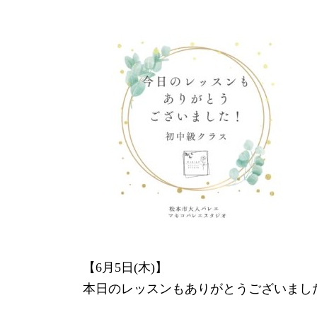
更
新
日
時
:
【6月5日(木)】
本日のレッスンもありがとうございまし