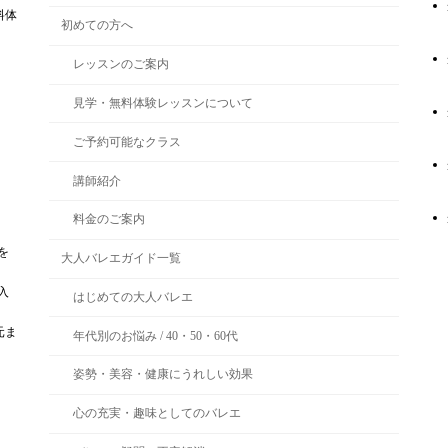
料体
初めての方へ
レッスンのご案内
見学・無料体験レッスンについて
ご予約可能なクラス
講師紹介
料金のご案内
を
大人バレエガイド一覧
入
はじめての大人バレエ
元ま
年代別のお悩み / 40・50・60代
姿勢・美容・健康にうれしい効果
心の充実・趣味としてのバレエ