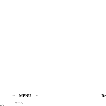
～ MENU ～
Re
ホーム
エス