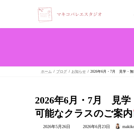
コ
ナ
ン
ビ
テ
ゲ
ン
ー
ツ
シ
へ
ョ
ス
ン
キ
に
ホーム
ブログ
お知らせ
2026年6月・7月 見学
ッ
移
プ
動
2026年6月・7月 
可能なクラスのご案内
最
2026年5月26日
2026年6月23日
makiko
終