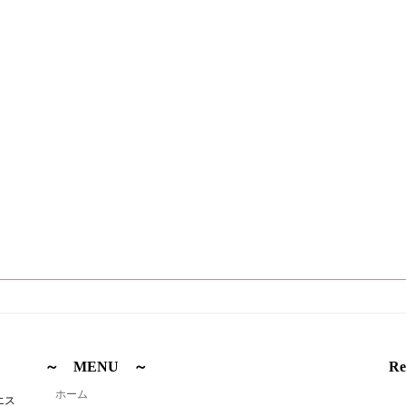
～ MENU ～
Re
ホーム
エス