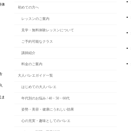
料体
初めての方へ
レッスンのご案内
見学・無料体験レッスンについて
ご予約可能なクラス
講師紹介
料金のご案内
を
大人バレエガイド一覧
入
はじめての大人バレエ
元ま
年代別のお悩み / 40・50・60代
姿勢・美容・健康にうれしい効果
心の充実・趣味としてのバレエ