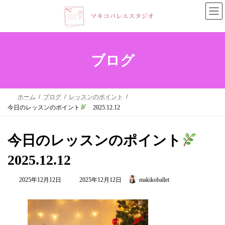
コ
ナ
ン
ビ
テ
ゲ
ン
ー
ブログ
ツ
シ
へ
ョ
ホーム
ブログ
レッスンのポイント
ス
ン
今日のレッスンのポイント
2025.12.12
キ
に
ッ
移
今日のレッスンのポイント
プ
動
2025.12.12
最
2025年12月12日
2025年12月12日
makikoballet
終
更
新
日